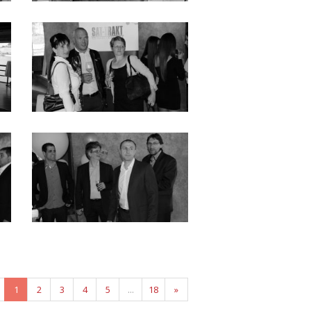
1
2
3
4
5
...
18
»