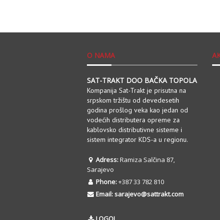
O NAMA
A
SAT-TRAKT DOO BAČKA TOPOLA
Kompanija Sat-Trakt je prisutna na
srpskom tržištu od devedesetih
godina prošlog veka kao jedan od
vodećih distributera opreme za
kablovsko distributivne sisteme i
sistem integrator KDS-a u regionu.
Adress:
Ramiza Salčina 87,
Sarajevo
Phone:
+387 33 782 810
Email:
sarajevo@sattrakt.com
LOGOI