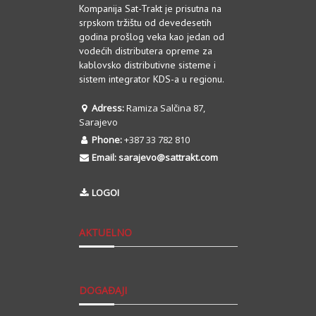
Kompanija Sat-Trakt je prisutna na
srpskom tržištu od devedesetih
godina prošlog veka kao jedan od
vodećih distributera opreme za
kablovsko distributivne sisteme i
sistem integrator KDS-a u regionu.
Adress:
Ramiza Salčina 87,
Sarajevo
Phone:
+387 33 782 810
Email:
sarajevo@sattrakt.com
LOGOI
AKTUELNO
DOGAĐAJI