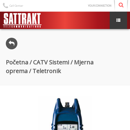
Call Centar
YOUR CONNECTION
Početna
/
CATV Sistemi
/
Mjerna
oprema
/ Teletronik