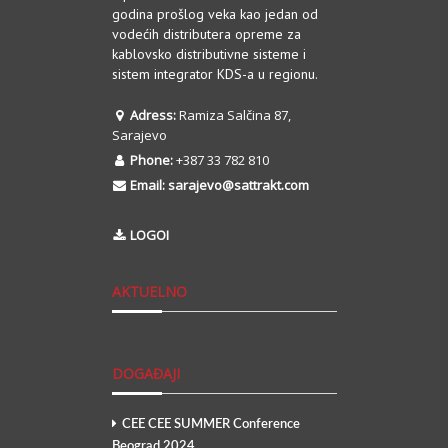
godina prošlog veka kao jedan od
vodećih distributera opreme za
kablovsko distributivne sisteme i
sistem integrator KDS-a u regionu.
Adress:
Ramiza Salčina 87,
Sarajevo
Phone:
+387 33 782 810
Email:
sarajevo@sattrakt.com
LOGOI
AKTUELNO
DOGAĐAJI
CEE CEE SUMMER Conference
Beograd 2024