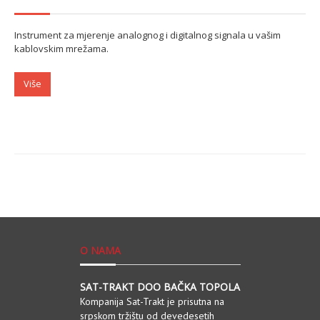
Instrument za mjerenje analognog i digitalnog signala u vašim
kablovskim mrežama.
Više
O NAMA
SAT-TRAKT DOO BAČKA TOPOLA
Kompanija Sat-Trakt je prisutna na
srpskom tržištu od devedesetih