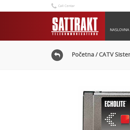
Call Centar
NASLOVNA
Početna
/
CATV Siste