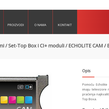
PROIZVODI
O NAMA
KONTAKT
mi
/
Set-Top Box i CI+ moduli
/
ECHOLITE CAM
/ 
Opis
Pomoću Echolite 
imaju televizore 
praćenja najkvalit
Top Boxa.