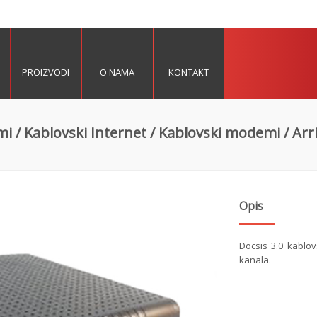
PROIZVODI
O NAMA
KONTAKT
mi
/
Kablovski Internet
/
Kablovski modemi
/ Arr
Opis
Docsis 3.0 kablo
kanala.