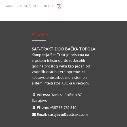
ARRIS_C4CMTS_SPECIFIKACIJE
O NAMA
SAT-TRAKT DOO BAČKA TOPOLA
Kompanija Sat-Trakt je prisutna na
srpskom tržištu od devedesetih
godina prošlog veka kao jedan od
vodećih distributera opreme za
kablovsko distributivne sisteme i
sistem integrator KDS-a u regionu.
Adress:
Ramiza Salčina 87,
Sarajevo
Phone:
+387 33 782 810
Email:
sarajevo@sattrakt.com