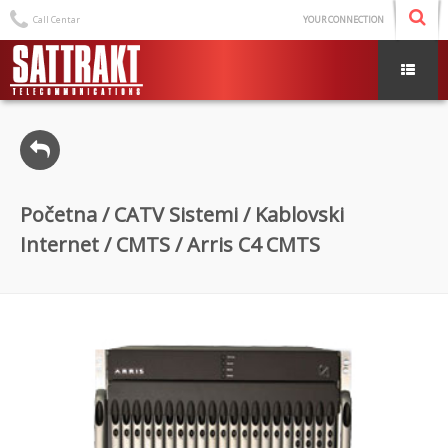
Call Centar
YOUR CONNECTION
Početna
/
CATV Sistemi
/
Kablovski
Internet
/
CMTS
/ Arris C4 CMTS