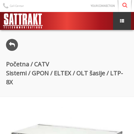
Call Centar
YOUR CONNECTION
Početna
/
CATV
Sistemi
/
GPON
/
ELTEX
/
OLT šasije
/ LTP-
8X