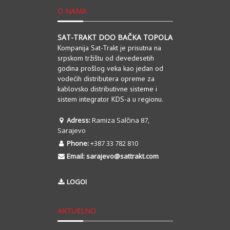
O NAMA
SAT-TRAKT DOO BAČKA TOPOLA
Kompanija Sat-Trakt je prisutna na
srpskom tržištu od devedesetih
godina prošlog veka kao jedan od
vodećih distributera opreme za
kablovsko distributivne sisteme i
sistem integrator KDS-a u regionu.
Adress:
Ramiza Salčina 87,
Sarajevo
Phone:
+387 33 782 810
Email:
sarajevo@sattrakt.com
LOGOI
AKTUELNO