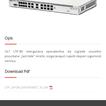
Opis
OLT LTP-8X omogućava operaterima da izgrade izuzetno
pouzdane „last mile” mreže, osiguravajući najviši stepen sigurnosti
servisa.
Download Pdf
LTP_GPON_DATASHEET_15_EN