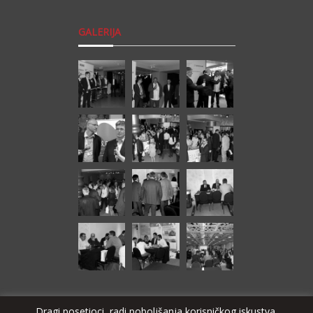
GALERIJA
Dragi posetioci, radi poboljšanja korisničkog iskustva,