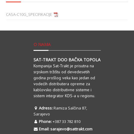
CASA-C10G_SPECIFIKACIJE
O NAMA
SAT-TRAKT DOO BAČKA TOPOLA
Kompanija Sat-Trakt je prisutna na
srpskom tržištu od devedesetih
godina prošlog veka kao jedan od
vodećih distributera opreme za
kablovsko distributivne sisteme i
sistem integrator KDS-a u regionu.
Adress:
Ramiza Salčina 87,
Sarajevo
Phone:
+387 33 782 810
Email:
sarajevo@sattrakt.com